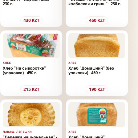
230 г.
колбасками гриль" - 230 г.
430
KZT
460
KZT
ХЛЕБ
ХЛЕБ
Хлеб "На сыворотке"
Хлеб "Домашний" (без
(упаковка) - 450 г.
упаковки) - 450 г.
215
KZT
190
KZT
ЛАВАШ, ЛЕПЕШКИ
ХЛЕБ
"Лепешка национальная" -
Хлеб "Домашний"