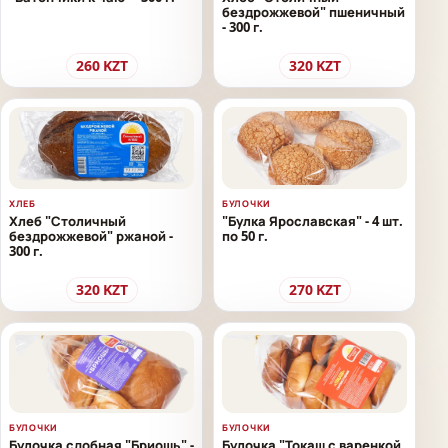
бездрожжевой" пшеничный
- 300 г.
260
KZT
320
KZT
ХЛЕБ
БУЛОЧКИ
Хлеб "Столичный
"Булка Ярославская" - 4 шт.
бездрожжевой" ржаной -
по 50 г.
300 г.
320
KZT
270
KZT
БУЛОЧКИ
БУЛОЧКИ
Булочка сдобная "Бриошь" -
Булочка "Токаш с варенкой