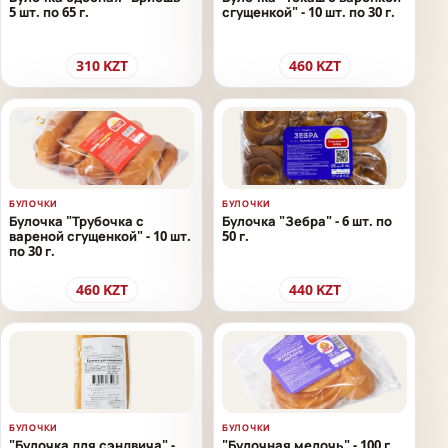
5 шт. по 65 г.
сгущенкой" - 10 шт. по 30 г.
310
KZT
460
KZT
БУЛОЧКИ
БУЛОЧКИ
Булочка "Трубочка с
Булочка "Зебра" - 6 шт. по
вареной сгущенкой" - 10 шт.
50 г.
по 30 г.
460
KZT
440
KZT
БУЛОЧКИ
БУЛОЧКИ
"Булочка для сэндвича" -
"Булочная мелочь" - 100 г.