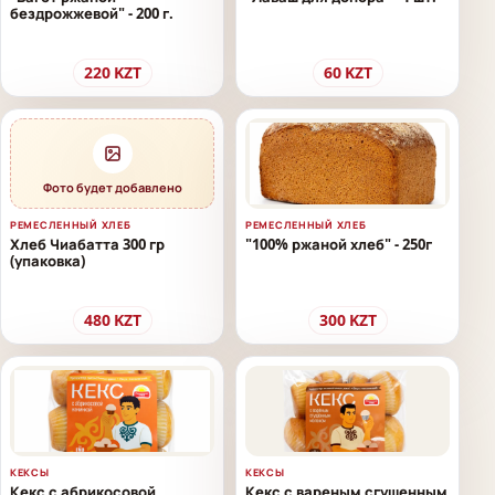
бездрожжевой" - 200 г.
220
KZT
60
KZT
Фото будет добавлено
РЕМЕСЛЕННЫЙ ХЛЕБ
РЕМЕСЛЕННЫЙ ХЛЕБ
Хлеб Чиабатта 300 гр
"100% ржаной хлеб" - 250г
(упаковка)
480
KZT
300
KZT
КЕКСЫ
КЕКСЫ
Кекс с абрикосовой
Кекс с вареным сгущенным