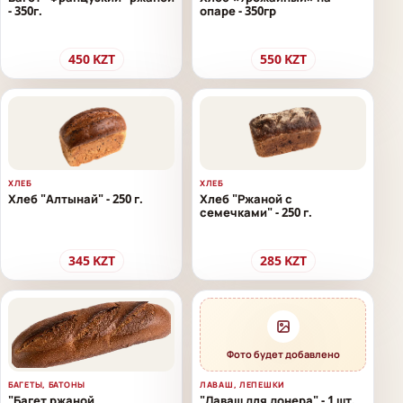
- 350г.
опаре - 350гр
450
KZT
550
KZT
ХЛЕБ
ХЛЕБ
Хлеб "Алтынай" - 250 г.
Хлеб "Ржаной с
семечками" - 250 г.
345
KZT
285
KZT
Фото будет добавлено
БАГЕТЫ, БАТОНЫ
ЛАВАШ, ЛЕПЕШКИ
"Багет ржаной
"Лаваш для донера" - 1 шт.