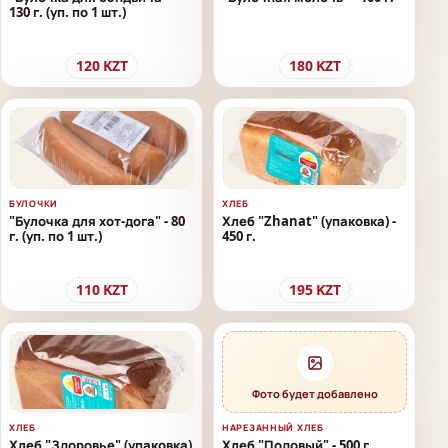
130 г. (уп. по 1 шт.)
120
KZT
180
KZT
БУЛОЧКИ
ХЛЕБ
"Булочка для хот-дога" - 80
Хлеб "Zhanat" (упаковка) -
г. (уп. по 1 шт.)
450 г.
110
KZT
195
KZT
Фото будет добавлено
ХЛЕБ
НАРЕЗАННЫЙ ХЛЕБ
Хлеб "Здоровье" (упаковка)
Хлеб "Подовый" - 500 г.