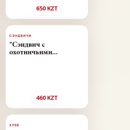
650
KZT
СЭНДВИЧИ
"Сэндвич с
охотничьими
колбасками гриль" -
230 г.
460
KZT
ХЛЕБ