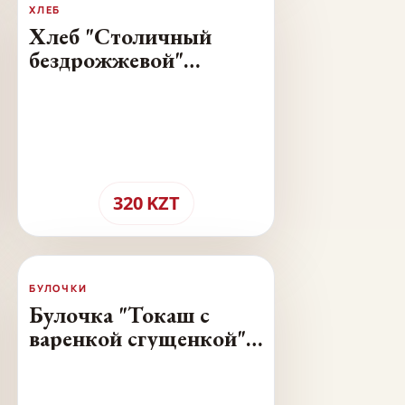
ХЛЕБ
Хлеб "Столичный
бездрожжевой"
пшеничный - 300 г.
320
KZT
БУЛОЧКИ
Булочка "Токаш с
варенкой сгущенкой" -
10 шт. по 30 г.