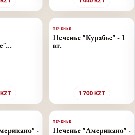
KZT
1 440
KZT
ПЕЧЕНЬЕ
Печенье "Курабье" - 1
е"
кг.
- 0.4 кг.
KZT
1 700
KZT
ПЕЧЕНЬЕ
мерикано" -
Печенье "Американо" -