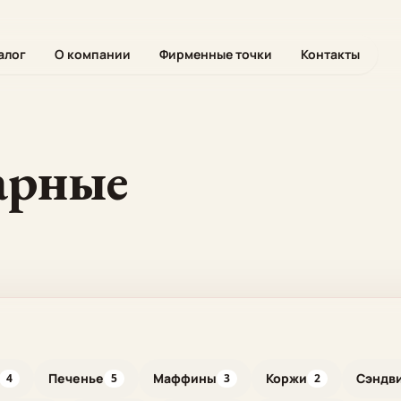
алог
О компании
Фирменные точки
Контакты
арные
Печенье
Маффины
Коржи
Сэндв
4
5
3
2